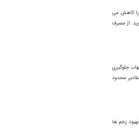
لتهاب را کاهش می
ید. از مصرف
 و از التهاب جلوگیری
قادیر محدود
نند. این میوه همچنین غنی از ویتامین های A و C است و به بهبود زخم ها