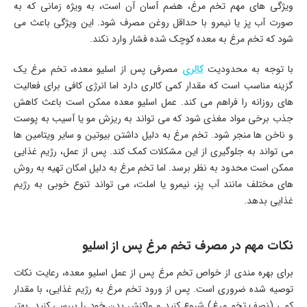
ویژگی های مهم تخم مرغ، هضم آسان آن است، به ویژه زمانی که به
صورت آب پز یا نیمرو با حداقل روغن مصرف شود. این ویژگی باعث می
شود که تخم مرغ به معده کوچک شده فشار وارد نکند.
با توجه به محدودیت
کالری
مصرفی پس از اسلیو معده، تخم مرغ یک
گزینه مناسب است که مقدار کمی کالری دارد اما انرژی کافی برای فعالیت
های روزانه را فراهم می کند. عمل اسلیو معده ممکن است باعث کاهش
جذب برخی مواد مغذی شود که می تواند به ریزش مو یا آسیب به پوست
و ناخن ها منجر شود. تخم مرغ به دلیل داشتن بیوتین و سایر ویتامین ها
می تواند به جلوگیری از این مشکلات کمک کند. پس از عمل، رژیم غذایی
ممکن است محدود به نظر برسد. اما تخم مرغ به دلیل امکان تهیه به روش
های مختلف مانند آب پز، نیمرو یا املت، می تواند تنوع خوبی به رژیم
غذایی بدهد.
نکات مهم در مصرف تخم مرغ پس از اسلیو
برای بهره مندی از خواص تخم مرغ پس از عمل اسلیو معده، رعایت نکات
توصیه شده ضروری است. پس از ورود تخم مرغ به رژیم غذایی، با مقدار
کمی (نصف تخم مرغ) شروع کنید و واکنش بدن خود را بررسی کنید. بهتر