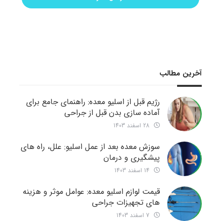
آخرین مطالب
رژیم قبل از اسلیو معده: راهنمای جامع برای
آماده سازی بدن قبل از جراحی
28 اسفند 1403
سوزش معده بعد از عمل اسلیو: علل، راه های
پیشگیری و درمان
14 اسفند 1403
قیمت لوازم اسلیو معده: عوامل موثر و هزینه
های تجهیزات جراحی
7 اسفند 1403