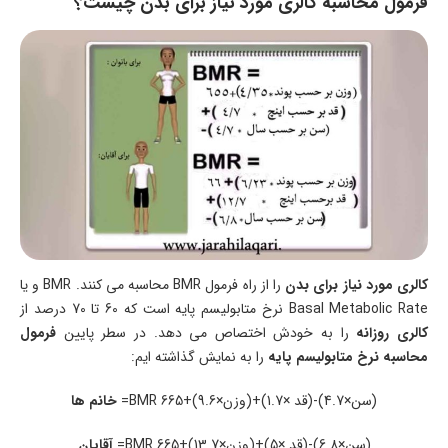
فرمول محاسبه کالری مورد نیاز برای بدن چیست؟
کالری مورد نیاز برای بدن
را از راه فرمول BMR محاسبه می کنند. BMR و یا
Basal Metabolic Rate نرخ متابولیسم پایه است که 60 تا 70 درصد از
کالری روزانه
را به خودش اختصاص می دهد. در سطر پایین
فرمول
محاسبه نرخ متابولیسم پایه
را به نمایش گذاشته ایم:
(سن×4.7)-(قد ×1.7)+(وزن×9.6)+665 BMR=
خانم ها
(سن×6.8)-(قد ×5)+(وزن×13.7)+665 BMR=
آقایان