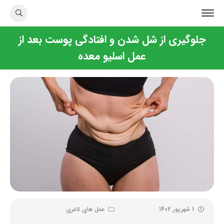
جلوگیری از شل شدن و افتادگی پوست بعد از
عمل اسلیو معده
1 شهریور 1402
عمل های لاغری