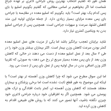
همان طور که گفتیم انتخاب بهترین روش جراحی لاغری بر عهده جراح
شماست اما اگر بخواهیم بر اساس مطالبی که گفتیم بگوییم اسلیو یا بای
پس کدام یک بهتر است؟ باید بگوییم که اسلیو معده در مقایسه با جراحی
بای پس معده مزایای بسیار زیادی دارد. از جمله مزایای اولیه این متد
کاهش اشتها، سرعت و سهولت جراحی است. همچنین پس از جراحی اسلیو
بدن به ویتامین کمتری نیاز دارد.
شاید برایتان تعجب برانگیز باشد اما یکی از مزیت های عمل اسلیو معده
کمتر بودن سرعت کاهش وزن بیمار است. اکثر بیماران بیشتر وزن خود را در
طی 2 سال بعد از عمل اسلیو معده از دست می دهند در حالی که کاهش
وزن بعد از بای پس معده بسیار سریع تر رخ می دهد؛ به صورتی که تقریبا
اکثر وزن اضافی بدن در سال اولیه پس از عمل بای پس از دست می رود.
اما این سوال مطرح می شود که چرا کاهش وزن آهسته تر بهتر است؟ با
اینکه این موضوع به طور قطع ثابت نشده است اما برخی پزشکان و بیماران
معتقد هستند که کاهش وزن آهسته تر، کمتر باعث افتادگی و ترک های
پوستی می شود. همچنین اگر به اطرافیان خود درباره جراحی لاغری خود
چیزی نگفته باشید، آنها تصور می کنند که با روش های طبیعی اقدام به
کاهش وزن کرده اید.