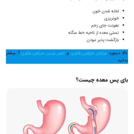
لخته شدن خون
خونریزی
عفونت جای زخم
نستی معده از ناحیه خط منگنه
بازگشت پذیر نبودن
✍ درمورد
مزایای جراحی لاغری
و
ایمن ترین جراحی لاغری
? بیشتر
بدانید.
بای پس معده چیست؟