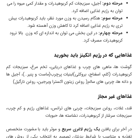
مرحله دوم:
آجیل، سبزیجات کم کربوهیدرات و مقدار کمی میوه را می
توان به رژیم غذایی اضافه کرد.
مرحله سوم:
هنگام رسیدن به وزن مورد نظر، باید کربوهیدرات بیش
تری به رژیم غذایی اضافه کرد تا کاهش وزن آهسته شود.
مرحله چهارم:
در این بخش می توان به اندازه ای که وزن بالا نرود
کربوهیدرات مصرف کرد.
غذاهایی که در رژیم اتکینز باید بخورید
گوشت ها، ماهی های چرب و غذاهای دریایی، تخم مرغ، سبزیجات کم
کربوهیدرات (کلم، اسفناج، بروکلی)لبنیات پرچرب(ماست و پنیر…)، آجیل ها
و دانه ها، چربی های سالم( روغن زیتون اکسترا ویرجین، روغن نارگیل)
غذاهای غیر مجاز
قند، غلات، روغن سبزیجات، چربی های ترانس، غذاهای رژیم و کم چرب،
سبزیجات سرشار از کربوهیدرات، نشاسته ها، حبوبات
در آخر برای یافتن
یک رژیم لاغری سریع
و موثر باید با مشورت متخصص
تغذیه و متناسب با شرایط بدنتان تصمیم به انتخاب یکی از روش های