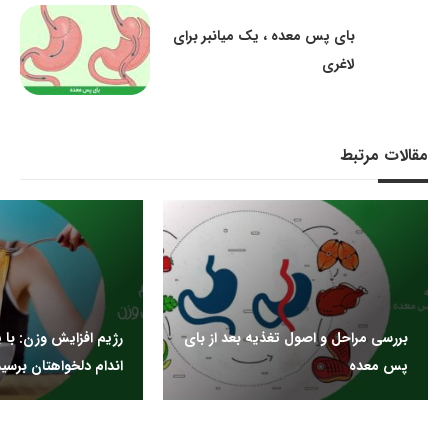
بای پس معده ، یک میانبر برای
لاغری
مقالات مرتبط
بررسی مراحل و اصول تغذیه بعد از بای
رژیم افزایش وزن: با 
پس معده
اندام دلخواهتان برسید