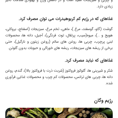
زیادی دارد.
غذاهای که در رژیم کم کربوهیدرات می توان مصرف کرد.
گوشت (گاو، گوسفند، مرغ )، ماهی، تخم مرغ، سبزیجات (اسفناج، بروکلی،
هویج و …)، میوه(سیب، پرتقال، توت فرنگی)، آجیل، دانه ها، محصولات
لبنی پرچرب، چربی ها، روغن های سالم (روغن زیتون و نارگیل)، حتی
برخی از ریشه های سبزیجات، ریشه های خوراکی و حبوبات بدون گلوتن.
غذاهای که نباید مصرف کرد.
شکر و شیرینی ها، گلوکوز فروکتوز (شربت ذرت با فروکتوز بالا)، گندم، روغن
دانه ها، چربی های ترانس، محصولات کم چرب و محصولات غذایی فرآوری
شده.
رژیم وگان