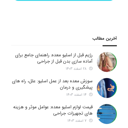
آخرین مطالب
رژیم قبل از اسلیو معده: راهنمای جامع برای
آماده سازی بدن قبل از جراحی
28 اسفند 1403
سوزش معده بعد از عمل اسلیو: علل، راه های
پیشگیری و درمان
14 اسفند 1403
قیمت لوازم اسلیو معده: عوامل موثر و هزینه
های تجهیزات جراحی
7 اسفند 1403